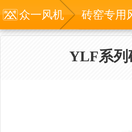
众一风机
砖窑专用
YLF系